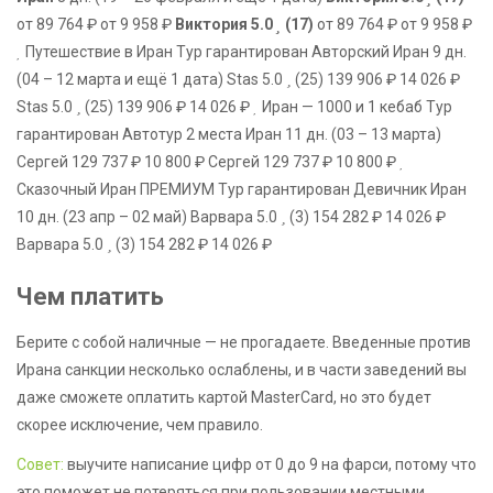
от 89 764 ₽
от 9 958 ₽
Виктория 5.0
(17)
от 89 764 ₽
от 9 958 ₽
Путешествие в Иран Тур гарантирован Авторский Иран
9 дн.
(04 – 12 марта и ещё 1 дата)
Stas 5.0
(25)
139 906 ₽
14 026 ₽
Stas 5.0
(25)
139 906 ₽
14 026 ₽
Иран — 1000 и 1 кебаб Тур
гарантирован Автотур 2 места Иран
11 дн.
(03 – 13 марта)
Сергей
129 737 ₽
10 800 ₽
Сергей
129 737 ₽
10 800 ₽
Сказочный Иран ПРЕМИУМ Тур гарантирован Девичник Иран
10 дн.
(23 апр – 02 май)
Варвара 5.0
(3)
154 282 ₽
14 026 ₽
Варвара 5.0
(3)
154 282 ₽
14 026 ₽
Чем платить
Берите с собой наличные — не прогадаете. Введенные против
Ирана санкции несколько ослаблены, и в части заведений вы
даже сможете оплатить картой MasterCard, но это будет
скорее исключение, чем правило.
Совет:
выучите написание цифр от 0 до 9 на фарси, потому что
это поможет не потеряться при пользовании местными