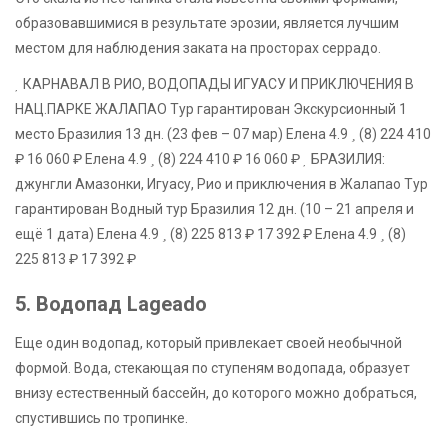
образовавшимися в результате эрозии, является лучшим
местом для наблюдения заката на просторах серрадо.
КАРНАВАЛ В РИО, ВОДОПАДЫ ИГУАСУ И ПРИКЛЮЧЕНИЯ В
НАЦ.ПАРКЕ ЖАЛАПАО Тур гарантирован Экскурсионный 1
место Бразилия
13 дн.
(23 фев – 07 мар)
Елена 4.9
(8)
224 410
₽
16 060 ₽
Елена 4.9
(8)
224 410 ₽
16 060 ₽
БРАЗИЛИЯ:
джунгли Амазонки, Игуасу, Рио и приключения в Жалапао Тур
гарантирован Водный тур Бразилия
12 дн.
(10 – 21 апреля и
ещё 1 дата)
Елена 4.9
(8)
225 813 ₽
17 392 ₽
Елена 4.9
(8)
225 813 ₽
17 392 ₽
5. Водопад Lageado
Еще один водопад, который привлекает своей необычной
формой. Вода, стекающая по ступеням водопада, образует
внизу естественный бассейн, до которого можно добраться,
спустившись по тропинке.