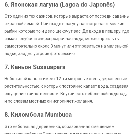
6. Японская лагуна (Lagoa do Japonês)
Это один из тех оазисов, которые вырастают посреди саванны
с красной землей. При входе в лагуну вас встречают мелкие
рыбки, которые то и дело щекочут вас. До входа в пещеру, где
самая голубая и сверхпрозрачная вода, можно проплыть
самостоятельно около 3 минут или отправиться на маленькой
лодке, заодно устроив фотосессию.
7. Каньон Sussuapara
Небольшой каньон имеет 12-ти метровые стены, украшенные
растительностью, с которых постоянно капает вода, создавая
ощущение таинственности. Внутри есть небольшой водопад,
и по словам местных он исполняет желания.
8. Киломбола Mumbuca
Это небольшая деревенька, образованная смешением
потомков рабов из Баии и коренными племенами, которые