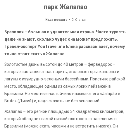
парк Жалапао
Куда поехать
Статья
Бразилия – большая и удивительная страна. Часто туристы
даже не знают, сколько чудес она может предложить.
Тревел-эксперт YouTravel.me Елена рассказывает, почему
точно стоит ехать в Жалапао.
Золотистые дюны высотой до 40 метров – ферведорос –
которые заставляют вас парить, столовые горы, каньоны и
лагуны с изумрудно-зелеными бассейнами. Поистине райской
место, обладающее одним из самых ярких пейзажей в
Бразилии. Но местные настойчиво называют его «Jalapão é
Bruto» (Дикий) и, надо сказать, не без оснований.
Жалапао – это регион площадью 34 квадратных километров,
который обладает самой низкой плотностью населения в
Бразилии (можно ехать часами и не встретить никого). Он