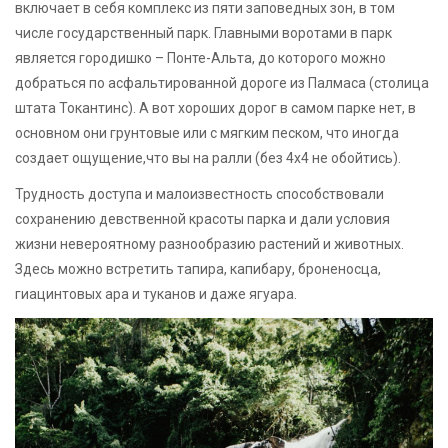
включает в себя комплекс из пяти заповедных зон, в том
числе государственный парк. Главными воротами в парк
является городишко – Понте-Альта, до которого можно
добраться по асфальтированной дороге из Палмаса (столица
штата Токантинс). А вот хороших дорог в самом парке нет, в
основном они грунтовые или с мягким песком, что иногда
создает ощущение,что вы на ралли (без 4х4 не обойтись).
Трудность доступа и малоизвестность способствовали
сохранению девственной красоты парка и дали условия
жизни невероятному разнообразию растений и животных.
Здесь можно встретить тапира, капибару, броненосца,
гиацинтовых ара и туканов и даже ягуара.