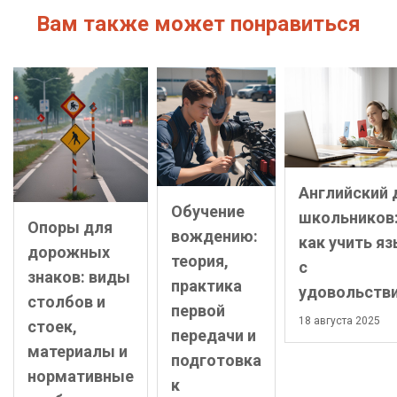
Вам также может понравиться
Английский 
Обучение
школьников
Опоры для
вождению:
как учить я
дорожных
теория,
с
знаков: виды
практика
удовольств
столбов и
первой
18 августа 2025
стоек,
передачи и
материалы и
подготовка
нормативные
к