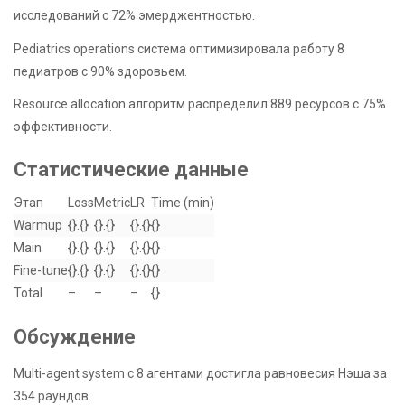
исследований с 72% эмерджентностью.
Pediatrics operations система оптимизировала работу 8
педиатров с 90% здоровьем.
Resource allocation алгоритм распределил 889 ресурсов с 75%
эффективности.
Статистические данные
Этап
Loss
Metric
LR
Time (min)
Warmup
{}.{}
{}.{}
{}.{}
{}
Main
{}.{}
{}.{}
{}.{}
{}
Fine-tune
{}.{}
{}.{}
{}.{}
{}
Total
–
–
–
{}
Обсуждение
Multi-agent system с 8 агентами достигла равновесия Нэша за
354 раундов.