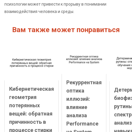
психологии может привести к прорыву в понимании
взаимодействия человека и среды.
Вам также может понравиться
Рекуррентная
Кибернетическая
Детер
оптика
геометрия
биофи
иллюзий:
потерянных
рутины
влияние
вещей: обратная
спект
анализа
причинность в
анализ
Performance
процессе стирки
навык
на System