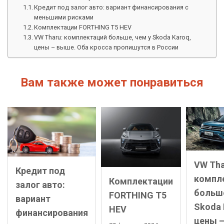
Кредит под залог авто: вариант финансирования с
меньшими рисками
Комплектации FORTHING T5 HEV
VW Tharu: комплектаций больше, чем у Skoda Karoq,
цены – выше. Оба кросса пропишутся в России
Вам также может понравиться
VW Tha
Кредит под
компл
Комплектации
залог авто:
больше
FORTHING T5
вариант
Skoda 
HEV
финансирования
цены –