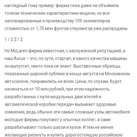
наглядный тому пример: фирма пока даже не объявила
толком технические характеристики модели, но все
запланированные к производству 106 экземпляров
стоимостью от 1,75 млн фунтов стерлингов уже распроданы.
1
/ 2
2
/ 2
Но McLaren фирма известная, с заслуженной репутацией, а
наш Aurus – это, по сути, стартап, и какого качества машины
он выпустит, никто пока не знает. Выставочные образцы,
показанные широкой публике в конце августа на Московском
автосалоне, понравились не всем. Цена, по слухам, будет
начинаться от 10 млн рублей, при этом надёжность
разработанных с нуля модульных двигателей и
автоматической коробки передач вызывает здоровые
сомнения, ведь обычно эти самые сложные узлы автомобиля
молодые фирмы покупают у опытных коллег, а сами
разрабатывают только шасси и кузов. И тем не менее
желающих рискнуть и купить дорогостоящую российскую