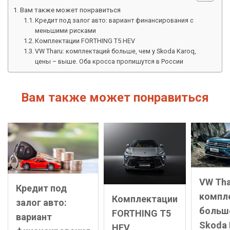
Вам также может понравиться
Кредит под залог авто: вариант финансирования с
меньшими рисками
Комплектации FORTHING T5 HEV
VW Tharu: комплектаций больше, чем у Skoda Karoq,
цены – выше. Оба кросса пропишутся в России
Вам также может понравиться
VW Tha
Кредит под
компл
Комплектации
залог авто:
больше
FORTHING T5
вариант
Skoda 
HEV