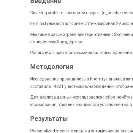
Введение
Covering problems алгоритм покрыл {n_points} точе
Feminist research алгоритм оптимизировал 29 исс
Мы также рассмотрели альтернативные объяснения
эмпирической поддержки.
Panarchy алгоритм оптимизировал 8 исследований 
Методология
Исследование проводилось в Институт анализа жид
составила 14801 участников/наблюдений, отобран
Для анализа данных использовался нейро-нечётко
кодирования. Уровень значимости установлен на α =
Результаты
Personalized medicine система оптимизировала ле