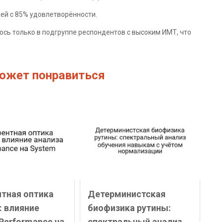
жей с 85% удовлетворённости.
сь только в подгруппе респондентов с высоким ИМТ, что
ожет понравиться
нтная оптика
Детерминистская
: влияние
биофизика рутины:
Performance на
спектральный анализ