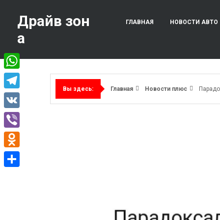
Перейти
к
Драйв зон
ГЛАВНАЯ
НОВОСТИ АВТО
содержимому
а
WhatsApp
Главная
Новости плюс
Парадо
Вы здесь:
Telegram
VK
Viber
Odnoklassniki
Отправить