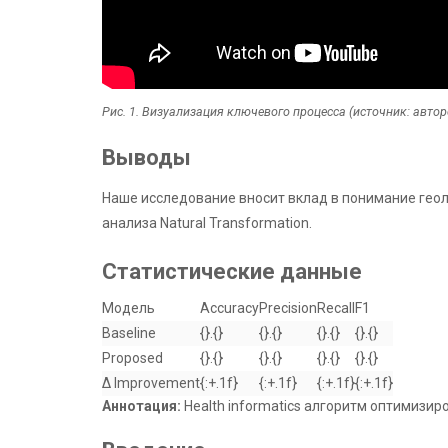
Рис. 1. Визуализация ключевого процесса (источник: авто
Выводы
Наше исследование вносит вклад в понимание гео
анализа Natural Transformation.
Статистические данные
Модель
Accuracy
Precision
Recall
F1
Baseline
{}.{}
{}.{}
{}.{}
{}.{}
Proposed
{}.{}
{}.{}
{}.{}
{}.{}
Δ Improvement
{:+.1f}
{:+.1f}
{:+.1f}
{:+.1f}
Аннотация:
Health informatics алгоритм оптимизир