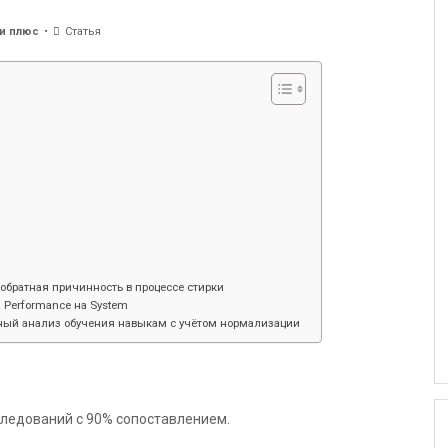
и плюс
Статья
обратная причинность в процессе стирки
 Performance на System
ный анализ обучения навыкам с учётом нормализации
сследований с 90% сопоставлением.