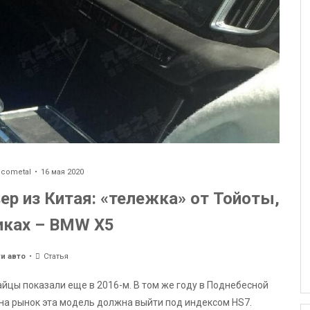
ecometal
16 мая 2020
р из Китая: «тележка» от Тойоты,
иках – BMW X5
и авто
Статья
айцы показали еще в 2016-м. В том же году в Поднебесной
на рынок эта модель должна выйти под индексом HS7.