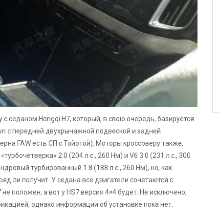
с седаном Hongqi H7, который, в свою очередь, базируется
wn с передней двухрычажной подвеской и задней
рна FAW есть СП с Тойотой). Моторы кроссоверу также,
урбочетверка» 2.0 (204 л.с., 260 Нм) и V6 3.0 (231 л.с., 300
ровый турбированный 1.8 (188 л.с., 260 Нм), но, как
яд ли получит. У седана все двигатели сочетаются с
е положен, а вот у HS7 версия 4×4 будет. Не исключено,
икацией, однако информации об установке пока нет.