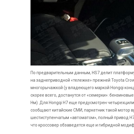
По предварительным данным, HS7 делит платформу 
на заднеприводной «тележке» прежней Toyota Cro
многорычажкой (у владеющего маркой Hongqi конце
скорее всего, достанутся от «семерки»: бензиновые «т
Нм). Для Hongqi H7 еще предусмотрен четырехцилинд
сообщают китайские СМИ, паркетник такой мотор вр
шестиступенчатым «автоматом», полный привод H7 н
что кроссовер обзаведется еще и гибридной модиф