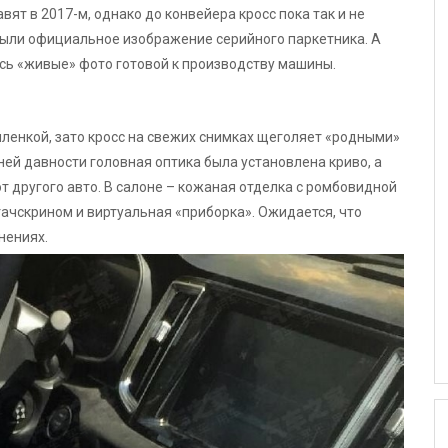
ят в 2017-м, однако до конвейера кросс пока так и не
были официальное изображение серийного паркетника. А
сь «живые» фото готовой к производству машины.
пленкой, зато кросс на свежих снимках щеголяет «родными»
ей давности головная оптика была установлена криво, а
т другого авто. В салоне – кожаная отделка с ромбовидной
ачскрином и виртуальная «приборка». Ожидается, что
нениях.