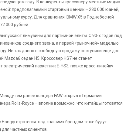
в следующем году. В конкуренты кроссоверу местные медиа
ценой: предполагаемый стартовый ценник – 280 000 юаней,
ктуальному курсу. Для сравнения, BMW X5 в Поднебесной
72 000 рублей.
 выпускают лимузины для партийной элиты. С 90-х годов под
чиновников среднего звена, а первой «рыночной» моделью
 году. Не так давно в свободную продажу поступили еще две
ей Mazda6 седан H5. Кроссовер HS7 не станет
 электрический паркетник E-HS3, позже кросс-линейку
 Между тем ранее концерн FAW открыл в Германии
ера Rolls-Royce – вполне возможно, что китайцы готовятся
с Hongqi стратегия: под «нашим» брендом тоже будут
и для частных клиентов.