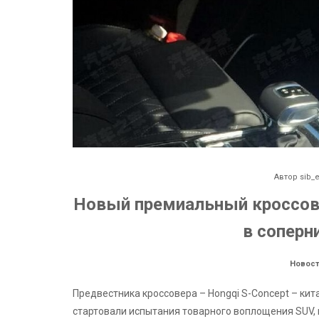
Автор
sib_
Новый премиальный кроссове
в соперн
Новост
Предвестника кроссовера – Hongqi S-Concept – кит
стартовали испытания товарного воплощения SUV, 