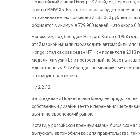
На китайский рынок Hongqi HS7 выйдет, вероятно, 
прочат BMW X5. Брать же новинка будет, конечно, 
что эквивалентно примерно 2 636 000 рублей по а
обойдется минимум в 729 900 юаней – это около 6 8
Напомним, под брендом Hongqi в Китае с 1958 года
этой маркой начали производить автомобили для 
Hongqi стал как раз седан H7 – он появился в 2013
модели: лимузин L5 и построенный на базе нынешн
единственным SUV бренда – компанию ему составит
планируют расширить.
1
/ 2
2
/ 2
За пределами Поднебесной бренд не представлен.
собственный дизайн-центр и переманил шеф-дизайн
выйти на европейский рынок.
Кстати, у российской премиум-марки Aurus схожая 
выпускать автомобили как для правительства, так 