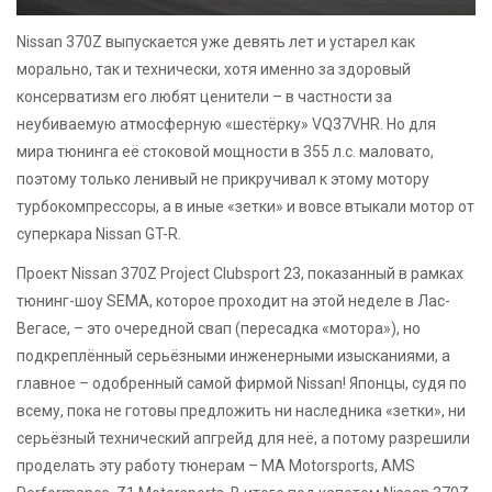
Nissan 370Z выпускается уже девять лет и устарел как
морально, так и технически, хотя именно за здоровый
консерватизм его любят ценители – в частности за
неубиваемую атмосферную «шестёрку» VQ37VHR. Но для
мира тюнинга её стоковой мощности в 355 л.с. маловато,
поэтому только ленивый не прикручивал к этому мотору
турбокомпрессоры, а в иные «зетки» и вовсе втыкали мотор от
суперкара Nissan GT-R.
Проект Nissan 370Z Project Clubsport 23, показанный в рамках
тюнинг-шоу SEMA, которое проходит на этой неделе в Лас-
Вегасе, – это очередной свап (пересадка «мотора»), но
подкреплённый серьёзными инженерными изысканиями, а
главное – одобренный самой фирмой Nissan! Японцы, судя по
всему, пока не готовы предложить ни наследника «зетки», ни
серьёзный технический апгрейд для неё, а потому разрешили
проделать эту работу тюнерам – MA Motorsports, AMS