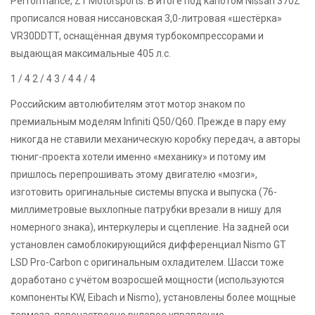
Performance, Z1 Motorsports. В итоге под капотом Nissan 370Z
прописался новая ниссановская 3,0-литровая «шестёрка»
VR30DDTT, оснащённая двумя турбокомпрессорами и
выдающая максимальные 405 л.с.
1
/ 4
2
/ 4
3
/ 4
4
/ 4
Российским автолюбителям этот мотор знаком по
премиальным моделям Infiniti Q50/Q60. Прежде в пару ему
никогда не ставили механическую коробку передач, а авторы
тюниг-проекта хотели именно «механику» и потому им
пришлось перепрошивать этому двигателю «мозги»,
изготовить оригинальные системы впуска и выпуска (76-
миллиметровые выхлопные патрубки врезали в нишу для
номерного знака), интеркулеры и сцепление. На задней оси
установлен самоблокирующийся дифференциал Nismo GT
LSD Pro-Carbon с оригинальным охладителем. Шасси тоже
доработано с учётом возросшей мощности (используются
компоненты KW, Eibach и Nismo), установлены более мощные