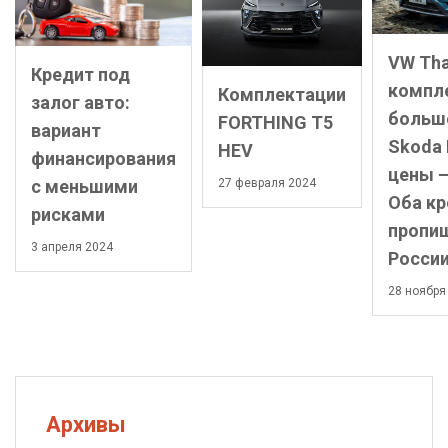
VW Tha
Кредит под
компл
Комплектации
залог авто:
больше
FORTHING T5
вариант
Skoda 
HEV
финансирования
цены –
с меньшими
27 февраля 2024
Оба кр
рисками
пропиш
3 апреля 2024
Росси
28 ноября
Архивы