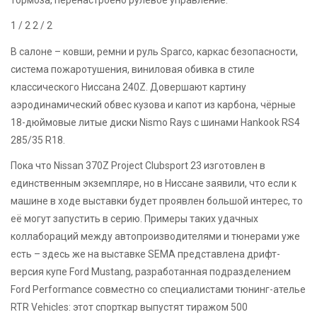
тормоза, перенастроено рулевое управление.
1
/ 2
2
/ 2
В салоне – ковши, ремни и руль Sparco, каркас безопасности,
система пожаротушения, виниловая обивка в стиле
классического Ниссана 240Z. Довершают картину
аэродинамический обвес кузова и капот из карбона, чёрные
18-дюймовые литые диски Nismo Rays с шинами Hankook RS4
285/35 R18.
Пока что Nissan 370Z Project Clubsport 23 изготовлен в
единственным экземпляре, но в Ниссане заявили, что если к
машине в ходе выставки будет проявлен большой интерес, то
её могут запустить в серию. Примеры таких удачных
коллабораций между автопроизводителями и тюнерами уже
есть – здесь же на выставке SEMA представлена дрифт-
версия купе Ford Mustang, разработанная подразделением
Ford Performance совместно со специалистами тюнинг-ателье
RTR Vehicles: этот спорткар выпустят тиражом 500