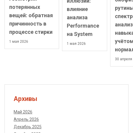
иллюзий:
потерянных
рутины
влияние
вещей: обратная
спект
анализа
причинность в
анализ
Performance
процессе стирки
навык
на System
учёто
1 мая 2026
1 мая 2026
норма
30 апреля
Архивы
Май 2026
Апрель 2026
Декабрь 2025