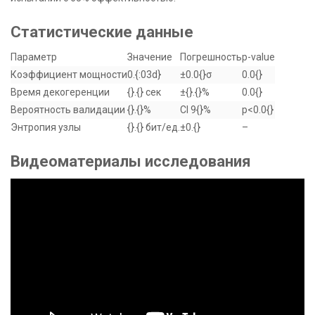
Статистические данные
Параметр
Значение
Погрешность
p-value
Коэффициент мощности
0.{:03d}
±0.0{}σ
0.0{}
Время декогеренции
{}.{} сек
±{}.{}%
0.0{}
Вероятность валидации
{}.{}%
CI 9{}%
p<0.0{}
Энтропия узлы
{}.{} бит/ед.
±0.{}
–
Видеоматериалы исследования