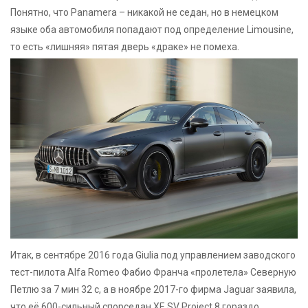
Понятно, что Panamera – никакой не седан, но в немецком
языке оба автомобиля попадают под определение Limousine,
то есть «лишняя» пятая дверь «драке» не помеха.
Итак, в сентябре 2016 года Giulia под управлением заводского
тест-пилота Alfa Romeo Фабио Франча «пролетела» Северную
Петлю за 7 мин 32 с, а в ноябре 2017-го фирма Jaguar заявила,
что её 600-сильный спорседан XE SV Project 8 гораздо