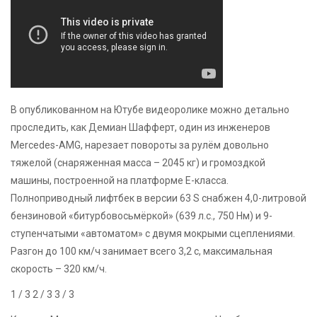
В опубликованном на Ютубе видеоролике можно детально
проследить, как Демиан Шафферт, один из инженеров
Mercedes-AMG, нарезает повороты за рулём довольно
тяжелой (снаряженная масса – 2045 кг) и громоздкой
машины, построенной на платформе Е-класса.
Полноприводный лифтбек в версии 63 S снабжен 4,0-литровой
бензиновой «битурбовосьмёркой» (639 л.с., 750 Нм) и 9-
ступенчатыми «автоматом» с двумя мокрыми сцеплениями.
Разгон до 100 км/ч занимает всего 3,2 с, максимальная
скорость – 320 км/ч.
1
/ 3
2
/ 3
3
/ 3