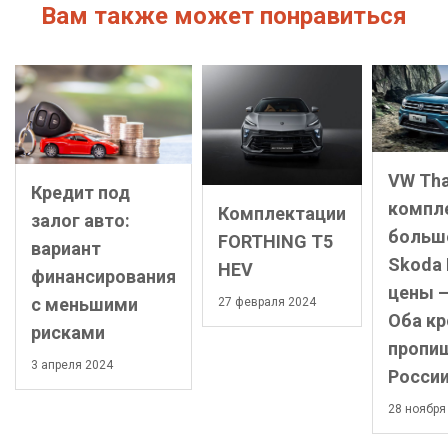
Вам также может понравиться
VW Tha
Кредит под
компл
Комплектации
залог авто:
больше
FORTHING T5
вариант
Skoda 
HEV
финансирования
цены –
с меньшими
27 февраля 2024
Оба кр
рисками
пропиш
3 апреля 2024
Росси
28 ноября