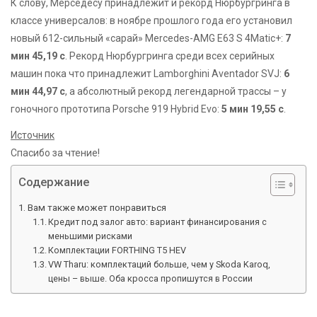
К слову, Мерседесу принадлежит и рекорд Нюрбургринга в
классе универсалов: в ноябре прошлого года его установил
новый 612-сильный «сарай» Mercedes-AMG E63 S 4Matic+:
7
мин 45,19 с
. Рекорд Нюрбургринга среди всех серийных
машин пока что принадлежит Lamborghini Aventador SVJ:
6
мин 44,97 с
, а абсолютный рекорд легендарной трассы – у
гоночного прототипа Porsche 919 Hybrid Evo:
5 мин 19,55 с
.
Источник
Спасибо за чтение!
Содержание
Вам также может понравиться
Кредит под залог авто: вариант финансирования с
меньшими рисками
Комплектации FORTHING T5 HEV
VW Tharu: комплектаций больше, чем у Skoda Karoq,
цены – выше. Оба кросса пропишутся в России