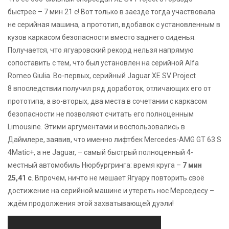
быстрее – 7 мин 21 с! Вот только в заезде тогда участвовала
не серийная машина, а прототип, вдобавок с установленным в
кузов каркасом безопасности вместо заднего сиденья.
Получается, что ягуаровский рекорд нельзя напрямую
сопоставить с тем, что был установлен на серийной Alfa
Romeo Giulia. Во-первых, серийный Jaguar XE SV Project
8 впоследствии получил ряд доработок, отличающих его от
прототипа, а во-вторых, два места в сочетании с каркасом
безопасности не позволяют считать его полноценным
Limousine. Этими аргументами и воспользовались в
Даймлере, заявив, что именно лифтбек Mercedes-AMG GT 63 S
4Matic+, а не Jaguar, – самый быстрый полноценный 4-
местный автомобиль Нюрбургринга: время круга –
7 мин
25,41 с
. Впрочем, ничто не мешает Ягуару повторить своё
достижение на серийной машине и утереть нос Мерседесу –
ждём продолжения этой захватывающей дуэли!