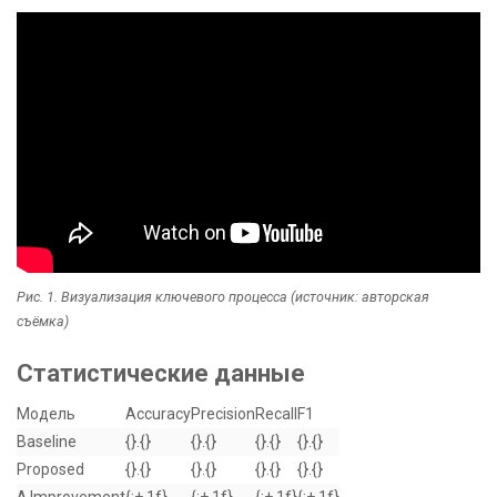
Рис. 1. Визуализация ключевого процесса (источник: авторская
съёмка)
Статистические данные
Модель
Accuracy
Precision
Recall
F1
Baseline
{}.{}
{}.{}
{}.{}
{}.{}
Proposed
{}.{}
{}.{}
{}.{}
{}.{}
Δ Improvement
{:+.1f}
{:+.1f}
{:+.1f}
{:+.1f}