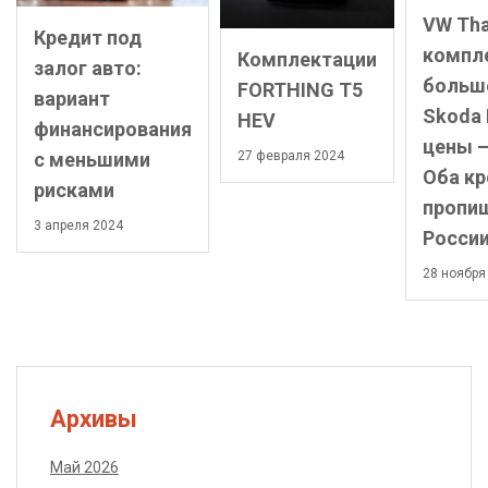
VW Tha
Кредит под
компл
Комплектации
залог авто:
больше
FORTHING T5
вариант
Skoda 
HEV
финансирования
цены –
с меньшими
27 февраля 2024
Оба кр
рисками
пропиш
3 апреля 2024
Росси
28 ноября
Архивы
Май 2026