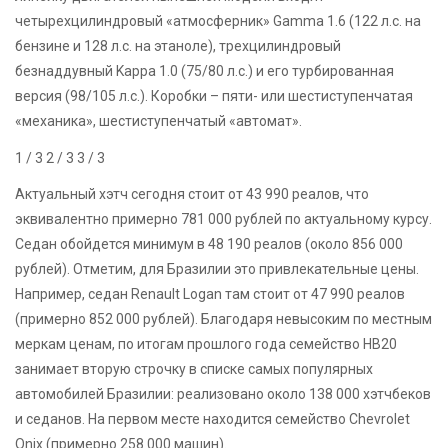
четырехцилиндровый «атмосферник» Gamma 1.6 (122 л.с. на
бензине и 128 л.с. на этаноле), трехцилиндровый
безнаддувный Kappa 1.0 (75/80 л.с.) и его турбированная
версия (98/105 л.с.). Коробки – пяти- или шестиступенчатая
«механика», шестиступенчатый «автомат».
1
/ 3
2
/ 3
3
/ 3
Актуальный хэтч сегодня стоит от 43 990 реалов, что
эквивалентно примерно 781 000 рублей по актуальному курсу.
Седан обойдется минимум в 48 190 реалов (около 856 000
рублей). Отметим, для Бразилии это привлекательные цены.
Например, седан Renault Logan там стоит от 47 990 реалов
(примерно 852 000 рублей). Благодаря невысоким по местным
меркам ценам, по итогам прошлого года семейство HB20
занимает вторую строчку в списке самых популярных
автомобилей Бразилии: реализовано около 138 000 хэтчбеков
и седанов. На первом месте находится семейство Chevrolet
Onix (примерно 258 000 машин).