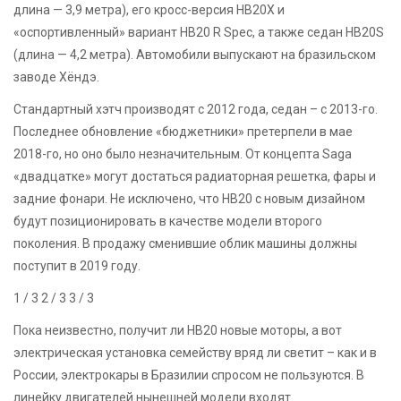
длина — 3,9 метра), его кросс-версия HB20X и
«оспортивленный» вариант HB20 R Spec, а также седан HB20S
(длина — 4,2 метра). Автомобили выпускают на бразильском
заводе Хёндэ.
Стандартный хэтч производят с 2012 года, седан – с 2013-го.
Последнее обновление «бюджетники» претерпели в мае
2018-го, но оно было незначительным. От концепта Saga
«двадцатке» могут достаться радиаторная решетка, фары и
задние фонари. Не исключено, что HB20 с новым дизайном
будут позиционировать в качестве модели второго
поколения. В продажу сменившие облик машины должны
поступит в 2019 году.
1
/ 3
2
/ 3
3
/ 3
Пока неизвестно, получит ли HB20 новые моторы, а вот
электрическая установка семейству вряд ли светит – как и в
России, электрокары в Бразилии спросом не пользуются. В
линейку двигателей нынешней модели входят