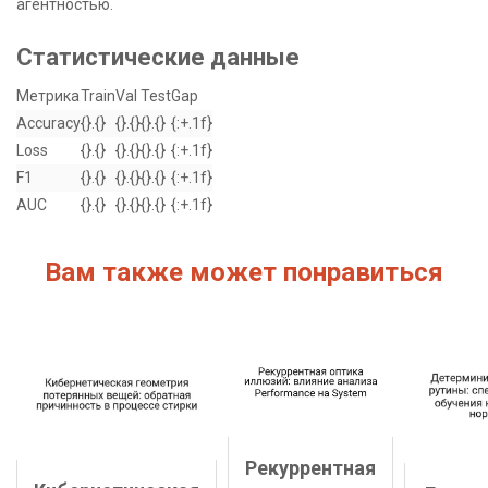
агентностью.
Статистические данные
Метрика
Train
Val
Test
Gap
Accuracy
{}.{}
{}.{}
{}.{}
{:+.1f}
Loss
{}.{}
{}.{}
{}.{}
{:+.1f}
F1
{}.{}
{}.{}
{}.{}
{:+.1f}
AUC
{}.{}
{}.{}
{}.{}
{:+.1f}
Вам также может понравиться
Рекуррентная