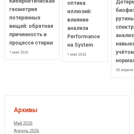
Кибернетическая
Детер
оптика
геометрия
биофи
иллюзий:
потерянных
рутины
влияние
вещей: обратная
спект
анализа
причинность в
анализ
Performance
процессе стирки
навык
на System
учёто
1 мая 2026
1 мая 2026
норма
30 апреля
Архивы
Май 2026
Апрель 2026