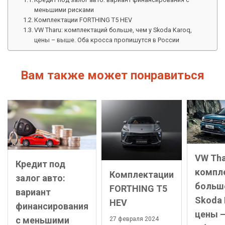
меньшими рисками
Комплектации FORTHING T5 HEV
VW Tharu: комплектаций больше, чем у Skoda Karoq,
цены – выше. Оба кросса пропишутся в России
Вам также может понравиться
VW Tha
Кредит под
компл
Комплектации
залог авто:
больше
FORTHING T5
вариант
Skoda 
HEV
финансирования
цены –
с меньшими
27 февраля 2024