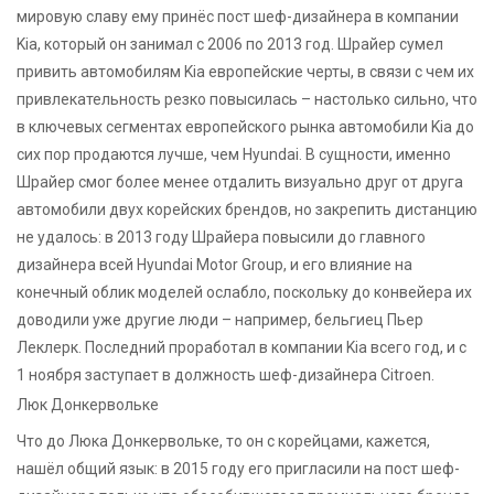
мировую славу ему принёс пост шеф-дизайнера в компании
Kia, который он занимал с 2006 по 2013 год. Шрайер сумел
привить автомобилям Kia европейские черты, в связи с чем их
привлекательность резко повысилась – настолько сильно, что
в ключевых сегментах европейского рынка автомобили Kia до
сих пор продаются лучше, чем Hyundai. В сущности, именно
Шрайер смог более менее отдалить визуально друг от друга
автомобили двух корейских брендов, но закрепить дистанцию
не удалось: в 2013 году Шрайера повысили до главного
дизайнера всей Hyundai Motor Group, и его влияние на
конечный облик моделей ослабло, поскольку до конвейера их
доводили уже другие люди – например, бельгиец Пьер
Леклерк. Последний проработал в компании Kia всего год, и с
1 ноября заступает в должность шеф-дизайнера Citroen.
Люк Донкервольке
Что до Люка Донкервольке, то он с корейцами, кажется,
нашёл общий язык: в 2015 году его пригласили на пост шеф-