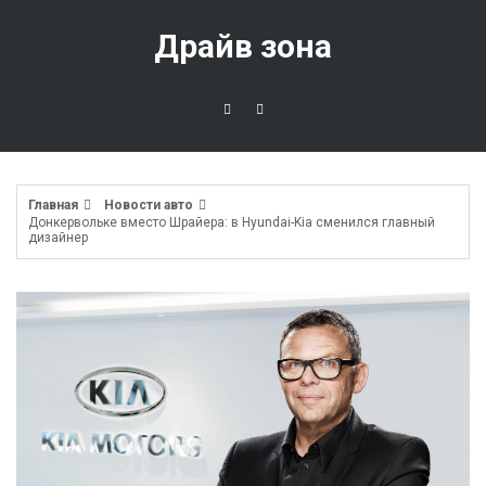
Перейти
к
Драйв зона
содержимому
Главная
Новости авто
Донкервольке вместо Шрайера: в Hyundai-Kia сменился главный
дизайнер