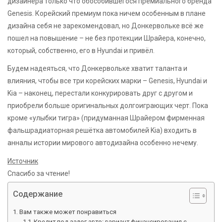
дизайнера только что обособившегося премиального бренда
Genesis. Корейский премиум пока ничем особенным в плане
дизайна себя не зарекомендовал, но Донкервольке всё же
пошел на повышение – не без протекции Шрайера, конечно,
который, собственно, его в Hyundai и привёл.
Будем надеяться, что Донкервольке хватит таланта и
влияния, чтобы все три корейских марки – Genesis, Hyundai и
Kia – наконец, перестали конкурировать друг с другом и
приобрели больше оригинальных долгоиграющих черт. Пока
кроме «улыбки тигра» (придуманная Шрайером фирменная
фальшрадиаторная решётка автомобилей Kia) входить в
анналы истории мирового автодизайна особенно нечему.
Источник
Спасибо за чтение!
Содержание
Вам также может понравиться
Кредит под залог авто: вариант финансирования с