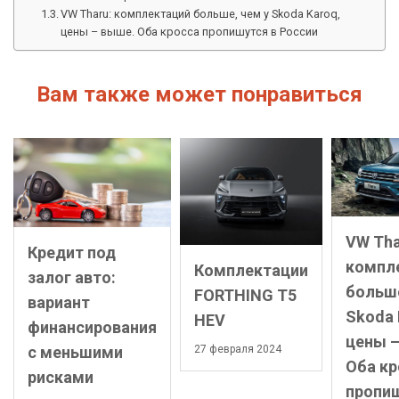
VW Tharu: комплектаций больше, чем у Skoda Karoq,
цены – выше. Оба кросса пропишутся в России
Вам также может понравиться
VW Tha
Кредит под
компл
Комплектации
залог авто:
больше
FORTHING T5
вариант
Skoda 
HEV
финансирования
цены –
с меньшими
27 февраля 2024
Оба кр
рисками
пропиш