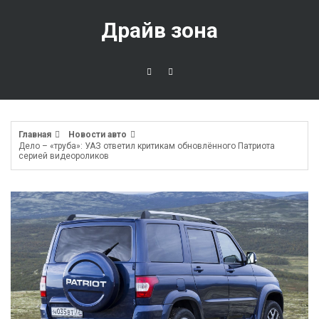
Перейти
к
Драйв зона
содержимому
Главная
Новости авто
Дело – «труба»: УАЗ ответил критикам обновлённого Патриота
серией видеороликов