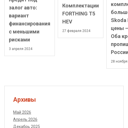
компл
Комплектации
залог авто:
больше
FORTHING T5
вариант
Skoda 
HEV
финансирования
цены –
с меньшими
27 февраля 2024
Оба кр
рисками
пропиш
3 апреля 2024
Росси
28 ноября
Архивы
Май 2026
Апрель 2026
Декабрь 2025