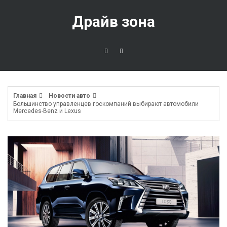
Перейти
к
Драйв зона
содержимому
Главная
Новости авто
Большинство управленцев госкомпаний выбирают автомобили
Mercedes-Benz и Lexus