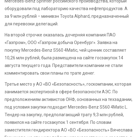
Mercedes-Benz Sprinter российского производства, который
оборудовали под лабораторию качества нефтепродуктов. А
за 9 млн рублей – минивэн Toyota Alphard, предназначенный
для перевозки делегаций.
На второй строчке оказалась дочерняя компания ПАО
«Газпром», ООО «Газпром добыча Оренбург». Заявка на
покупку Mercedes-Benz S560 4Matic, чей ценник составляет
10,26 млн рублей, была размещена на сайте госзакупок 14
августа текущего года. Представители компании не стали
комментировать свои планы по трате денег.
Третье место у АО «ВО «Безопасность», госкомпании, которая
занимается экспертизой в сфере безопасности АЭС. По
предположениям активистов ОНФ, основанных на техзадании,
под условия закупки подходит Mercedes-Benz S560 4Matic L.
Тендер на закупку, предполагающий трату 9,3 млн рублей,
появился на сайте госзакупок 1 сентября. По словам
заместителя гендиректора АО «ВО «Безопасность» Вячеслава