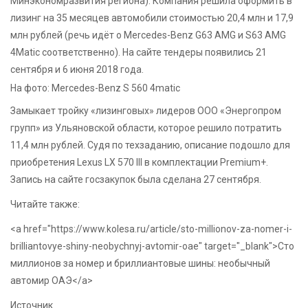
Минэкономразвития региона). Компания решила оформить в
лизинг на 35 месяцев автомобили стоимостью 20,4 млн и 17,9
млн рублей (речь идёт о Mercedes-Benz G63 AMG и S63 AMG
4Matic соответственно). На сайте тендеры появились 21
сентября и 6 июня 2018 года.
На фото: Mercedes-Benz S 560 4matic
Замыкает тройку «лизинговых» лидеров ООО «Энергопром
групп» из Ульяновской области, которое решило потратить
11,4 млн рублей. Судя по техзаданию, описание подошло для
приобретения Lexus LX 570 III в комплектации Premium+.
Запись на сайте госзакупок была сделана 27 сентября.
Читайте также:
<a href="https://www.kolesa.ru/article/sto-millionov-za-nomer-i-
brilliantovye-shiny-neobychnyj-avtomir-oae" target="_blank">Сто
миллионов за номер и бриллиантовые шины: необычный
автомир ОАЭ</a>
Источник