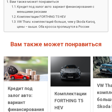
Вам также может понравиться
Кредит под залог авто: вариант финансирования с
меньшими рисками
Комплектации FORTHING T5 HEV
VW Tharu: комплектаций больше, чем у Skoda Karoq,
цены – выше. Оба кросса пропишутся в России
Вам также может понравиться
VW Tha
Кредит под
компл
Комплектации
залог авто:
больше
FORTHING T5
вариант
Skoda 
HEV
финансирования