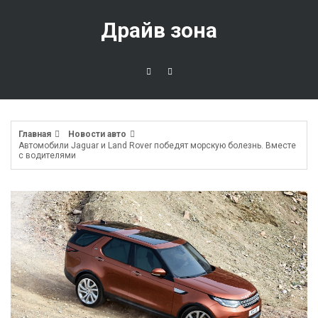
Перейти
к
Драйв зона
содержимому
Главная
Новости авто
Автомобили Jaguar и Land Rover победят морскую болезнь. Вместе
с водителями