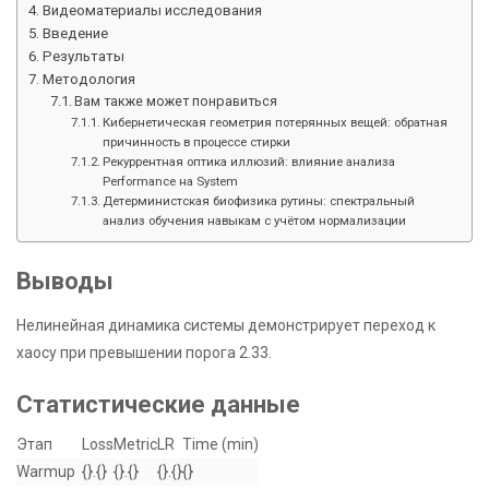
Видеоматериалы исследования
Введение
Результаты
Методология
Вам также может понравиться
Кибернетическая геометрия потерянных вещей: обратная
причинность в процессе стирки
Рекуррентная оптика иллюзий: влияние анализа
Performance на System
Детерминистская биофизика рутины: спектральный
анализ обучения навыкам с учётом нормализации
Выводы
Нелинейная динамика системы демонстрирует переход к
хаосу при превышении порога 2.33.
Статистические данные
Этап
Loss
Metric
LR
Time (min)
Warmup
{}.{}
{}.{}
{}.{}
{}