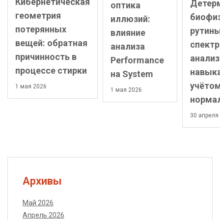
Кибернетическая
Детер
оптика
геометрия
биофи
иллюзий:
потерянных
рутины
влияние
вещей: обратная
спект
анализа
причинность в
анализ
Performance
процессе стирки
навык
на System
учёто
1 мая 2026
1 мая 2026
норма
30 апреля
Архивы
Май 2026
Апрель 2026