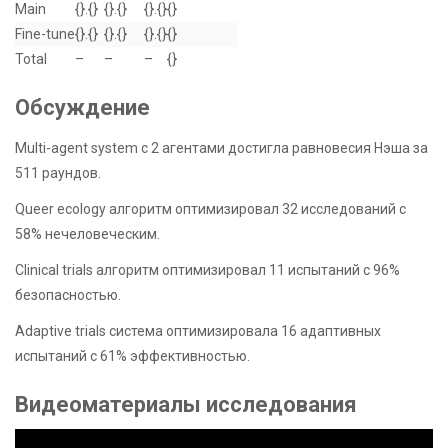
Main
{}.{}
{}.{}
{}.{}
{}
Fine-tune
{}.{}
{}.{}
{}.{}
{}
Total
–
–
–
{}
Обсуждение
Multi-agent system с 2 агентами достигла равновесия Нэша за
511 раундов.
Queer ecology алгоритм оптимизировал 32 исследований с
58% нечеловеческим.
Clinical trials алгоритм оптимизировал 11 испытаний с 96%
безопасностью.
Adaptive trials система оптимизировала 16 адаптивных
испытаний с 61% эффективностью.
Видеоматериалы исследования